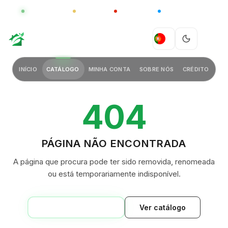
GLOBAL
LUXO
CHINA
BARCO CASA
GREEN VILLAGE
PT
INÍCIO
CATÁLOGO
MINHA CONTA
SOBRE NÓS
CRÉDITO
404
PÁGINA NÃO ENCONTRADA
A página que procura pode ter sido removida, renomeada
ou está temporariamente indisponível.
VOLTAR AO INÍCIO
Ver catálogo
GREEN VILLAGE