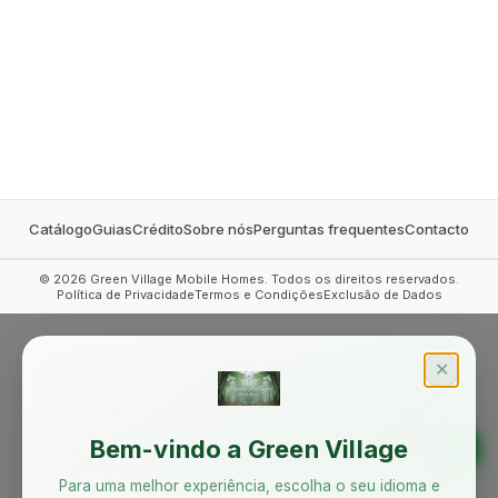
MOBILE HOMES
Catálogo
Guias
Crédito
Sobre nós
Perguntas frequentes
Contacto
©
2026
Green Village Mobile Homes. Todos os direitos reservados.
Política de Privacidade
Termos e Condições
Exclusão de Dados
✕
Bem-vindo a Green Village
Para uma melhor experiência, escolha o seu idioma e