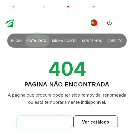
GLOBAL
LUXO
CHINA
BARCO CASA
GREEN VILLAGE
PT
INÍCIO
CATÁLOGO
MINHA CONTA
SOBRE NÓS
CRÉDITO
404
PÁGINA NÃO ENCONTRADA
A página que procura pode ter sido removida, renomeada
ou está temporariamente indisponível.
VOLTAR AO INÍCIO
Ver catálogo
GREEN VILLAGE