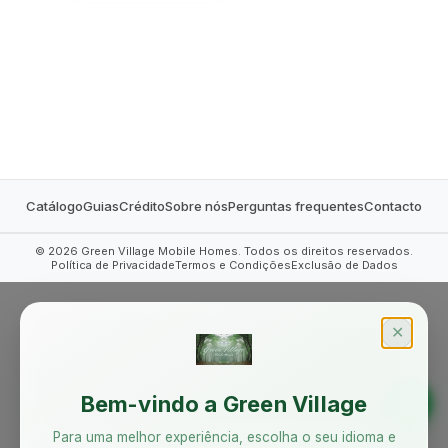
MOBILE HOMES
Catálogo
Guias
Crédito
Sobre nós
Perguntas frequentes
Contacto
©
2026
Green Village Mobile Homes. Todos os direitos reservados.
Política de Privacidade
Termos e Condições
Exclusão de Dados
✕
Bem-vindo a Green Village
Para uma melhor experiência, escolha o seu idioma e