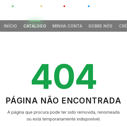
GLOBAL
LUXO
CHINA
BARCO CASA
INÍCIO
CATÁLOGO
MINHA CONTA
SOBRE NÓS
CRÉ
404
PÁGINA NÃO ENCONTRADA
A página que procura pode ter sido removida, renomeada
ou está temporariamente indisponível.