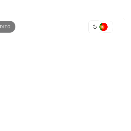
PT
DITO