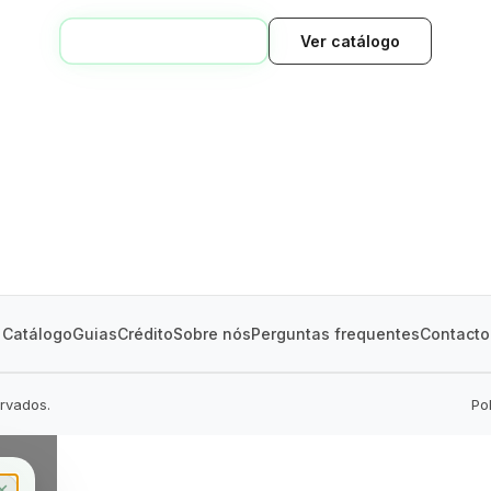
VOLTAR AO INÍCIO
Ver catálogo
GREEN VILLAGE
MOBILE HOMES
Catálogo
Guias
Crédito
Sobre nós
Perguntas frequentes
Contacto
ervados.
Po
✕