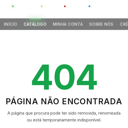
GLOBAL
LUXO
CHINA
BARCO CASA
INÍCIO
CATÁLOGO
MINHA CONTA
SOBRE NÓS
CRÉ
404
PÁGINA NÃO ENCONTRADA
A página que procura pode ter sido removida, renomeada
ou está temporariamente indisponível.