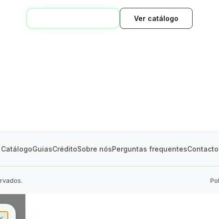
VOLTAR AO INÍCIO
Ver catálogo
GREEN VILLAGE
MOBILE HOMES
Catálogo
Guias
Crédito
Sobre nós
Perguntas frequentes
Contacto
ervados.
Po
✕