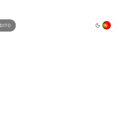
PT
DITO