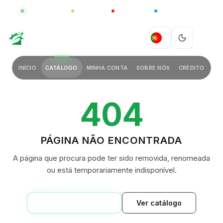
GLOBAL
LUXO
CHINA
BARCO CASA
GREEN VILLAGE
PT
INÍCIO
CATÁLOGO
MINHA CONTA
SOBRE NÓS
CRÉDITO
404
PÁGINA NÃO ENCONTRADA
A página que procura pode ter sido removida, renomeada
ou está temporariamente indisponível.
VOLTAR AO INÍCIO
Ver catálogo
GREEN VILLAGE