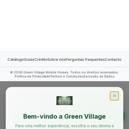
MOBILE HOMES
Catálogo
Guias
Crédito
Sobre nós
Perguntas frequentes
Contacto
©
2026
Green Village Mobile Homes. Todos os direitos reservados.
Política de Privacidade
Termos e Condições
Exclusão de Dados
✕
Bem-vindo a Green Village
Para uma melhor experiência, escolha o seu idioma e