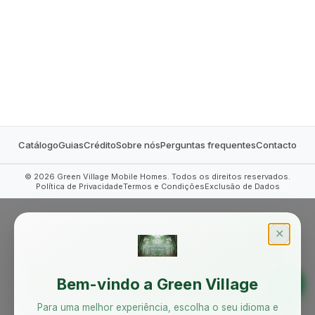
MOBILE HOMES
Catálogo
Guias
Crédito
Sobre nós
Perguntas frequentes
Contacto
©
2026
Green Village Mobile Homes. Todos os direitos reservados.
Política de Privacidade
Termos e Condições
Exclusão de Dados
✕
Bem-vindo a Green Village
Para uma melhor experiência, escolha o seu idioma e