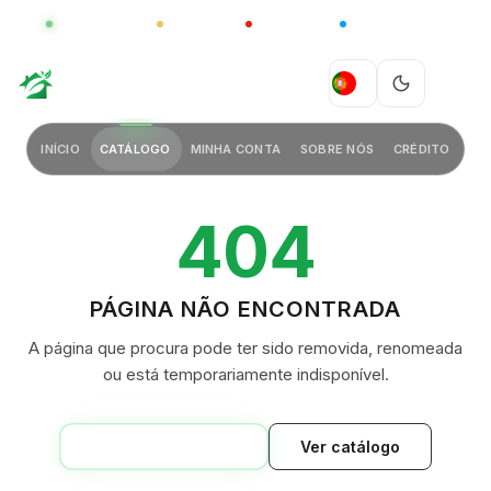
GLOBAL
LUXO
CHINA
BARCO CASA
GREEN VILLAGE
PT
INÍCIO
CATÁLOGO
MINHA CONTA
SOBRE NÓS
CRÉDITO
404
PÁGINA NÃO ENCONTRADA
A página que procura pode ter sido removida, renomeada
ou está temporariamente indisponível.
VOLTAR AO INÍCIO
Ver catálogo
GREEN VILLAGE