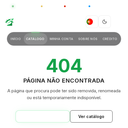
GLOBAL
LUXO
CHINA
BARCO CASA
GREEN VILLAGE
PT
INÍCIO
CATÁLOGO
MINHA CONTA
SOBRE NÓS
CRÉDITO
404
PÁGINA NÃO ENCONTRADA
A página que procura pode ter sido removida, renomeada
ou está temporariamente indisponível.
VOLTAR AO INÍCIO
Ver catálogo
GREEN VILLAGE