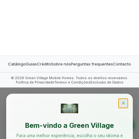
MOBILE HOMES
Catálogo
Guias
Crédito
Sobre nós
Perguntas frequentes
Contacto
©
2026
Green Village Mobile Homes. Todos os direitos reservados.
Política de Privacidade
Termos e Condições
Exclusão de Dados
✕
Bem-vindo a Green Village
Para uma melhor experiência, escolha o seu idioma e