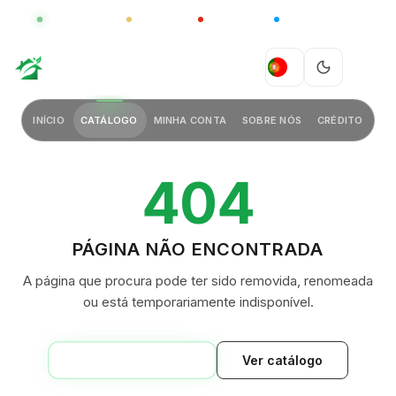
GLOBAL
LUXO
CHINA
BARCO CASA
GREEN VILLAGE
PT
INÍCIO
CATÁLOGO
MINHA CONTA
SOBRE NÓS
CRÉDITO
404
PÁGINA NÃO ENCONTRADA
A página que procura pode ter sido removida, renomeada
ou está temporariamente indisponível.
VOLTAR AO INÍCIO
Ver catálogo
GREEN VILLAGE