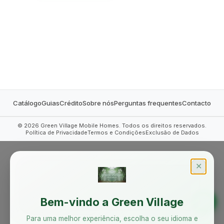
MOBILE HOMES
Catálogo
Guias
Crédito
Sobre nós
Perguntas frequentes
Contacto
©
2026
Green Village Mobile Homes. Todos os direitos reservados.
Política de Privacidade
Termos e Condições
Exclusão de Dados
✕
Bem-vindo a Green Village
Para uma melhor experiência, escolha o seu idioma e