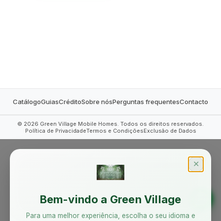
MOBILE HOMES
Catálogo
Guias
Crédito
Sobre nós
Perguntas frequentes
Contacto
©
2026
Green Village Mobile Homes. Todos os direitos reservados.
Política de Privacidade
Termos e Condições
Exclusão de Dados
✕
Bem-vindo a Green Village
Para uma melhor experiência, escolha o seu idioma e