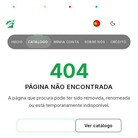
GLOBAL
LUXO
CHINA
BARCO CASA
GREEN VILLAGE
PT
INÍCIO
CATÁLOGO
MINHA CONTA
SOBRE NÓS
CRÉDITO
404
PÁGINA NÃO ENCONTRADA
A página que procura pode ter sido removida, renomeada
ou está temporariamente indisponível.
VOLTAR AO INÍCIO
Ver catálogo
GREEN VILLAGE