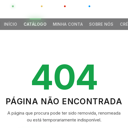
GLOBAL
LUXO
CHINA
BARCO CASA
INÍCIO
CATÁLOGO
MINHA CONTA
SOBRE NÓS
CRÉ
404
PÁGINA NÃO ENCONTRADA
A página que procura pode ter sido removida, renomeada
ou está temporariamente indisponível.