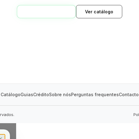
VOLTAR AO INÍCIO
Ver catálogo
GREEN VILLAGE
MOBILE HOMES
Catálogo
Guias
Crédito
Sobre nós
Perguntas frequentes
Contacto
ervados.
Po
✕