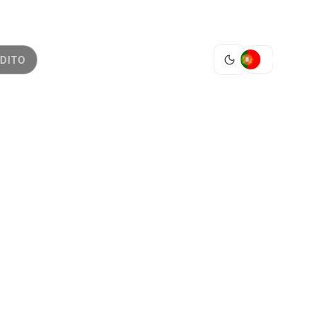
PT
DITO