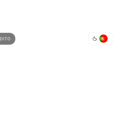
PT
DITO