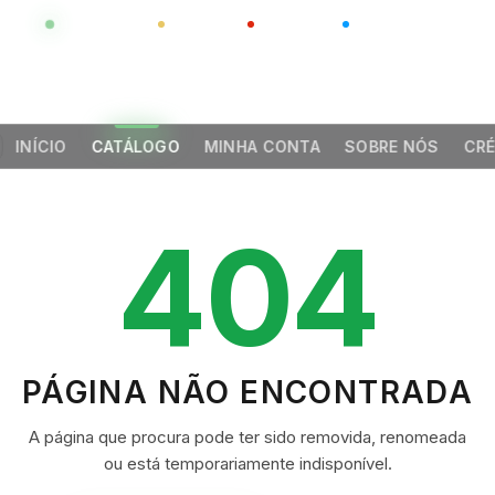
GLOBAL
LUXO
CHINA
BARCO CASA
INÍCIO
CATÁLOGO
MINHA CONTA
SOBRE NÓS
CRÉ
404
PÁGINA NÃO ENCONTRADA
A página que procura pode ter sido removida, renomeada
ou está temporariamente indisponível.