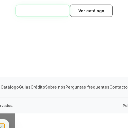
VOLTAR AO INÍCIO
Ver catálogo
GREEN VILLAGE
MOBILE HOMES
Catálogo
Guias
Crédito
Sobre nós
Perguntas frequentes
Contacto
ervados.
Po
✕