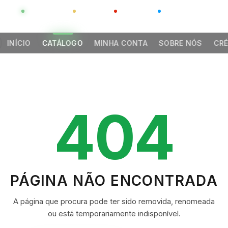
GLOBAL
LUXO
CHINA
BARCO CASA
INÍCIO
CATÁLOGO
MINHA CONTA
SOBRE NÓS
CRÉ
404
PÁGINA NÃO ENCONTRADA
A página que procura pode ter sido removida, renomeada
ou está temporariamente indisponível.