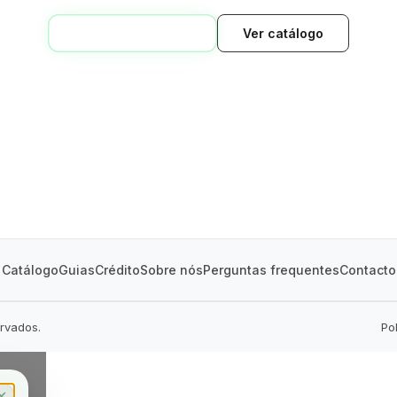
VOLTAR AO INÍCIO
Ver catálogo
GREEN VILLAGE
MOBILE HOMES
Catálogo
Guias
Crédito
Sobre nós
Perguntas frequentes
Contacto
ervados.
Po
✕