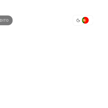
PT
DITO