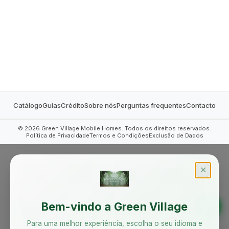
MOBILE HOMES
Catálogo
Guias
Crédito
Sobre nós
Perguntas frequentes
Contacto
©
2026
Green Village Mobile Homes. Todos os direitos reservados.
Política de Privacidade
Termos e Condições
Exclusão de Dados
✕
Bem-vindo a Green Village
Para uma melhor experiência, escolha o seu idioma e