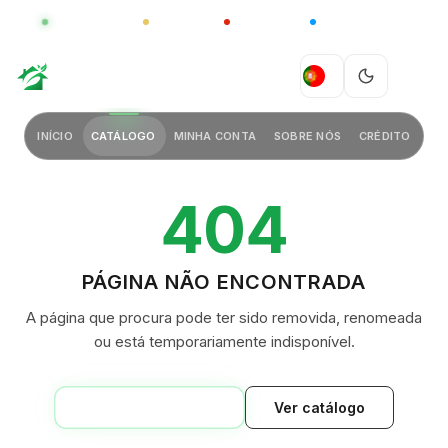
GLOBAL
LUXO
CHINA
BARCO CASA
GREEN VILLAGE
PT
INÍCIO
CATÁLOGO
MINHA CONTA
SOBRE NÓS
CRÉDITO
404
PÁGINA NÃO ENCONTRADA
A página que procura pode ter sido removida, renomeada
ou está temporariamente indisponível.
VOLTAR AO INÍCIO
Ver catálogo
GREEN VILLAGE