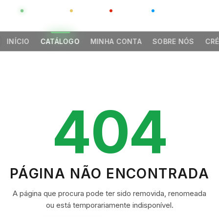
GLOBAL
LUXO
CHINA
BARCO CASA
INÍCIO
CATÁLOGO
MINHA CONTA
SOBRE NÓS
CRÉ
404
PÁGINA NÃO ENCONTRADA
A página que procura pode ter sido removida, renomeada
ou está temporariamente indisponível.