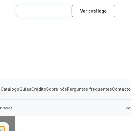
VOLTAR AO INÍCIO
Ver catálogo
GREEN VILLAGE
MOBILE HOMES
Catálogo
Guias
Crédito
Sobre nós
Perguntas frequentes
Contacto
ervados.
Po
✕