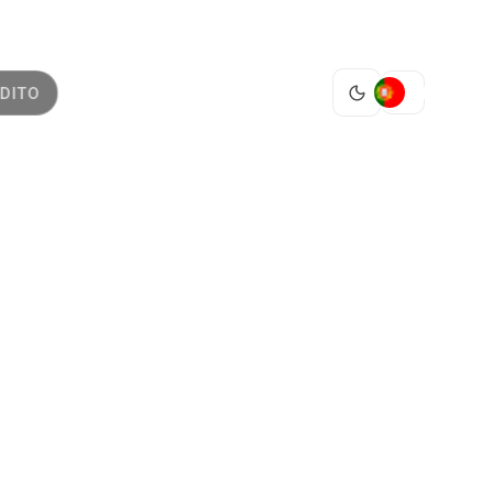
PT
DITO