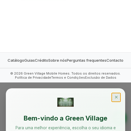
MOBILE HOMES
Catálogo
Guias
Crédito
Sobre nós
Perguntas frequentes
Contacto
©
2026
Green Village Mobile Homes. Todos os direitos reservados.
Política de Privacidade
Termos e Condições
Exclusão de Dados
✕
Bem-vindo a Green Village
Para uma melhor experiência, escolha o seu idioma e