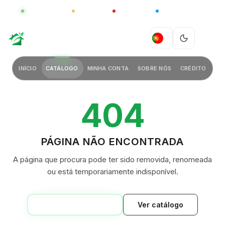
GLOBAL
LUXO
CHINA
BARCO CASA
GREEN VILLAGE
PT
INÍCIO
CATÁLOGO
MINHA CONTA
SOBRE NÓS
CRÉDITO
404
PÁGINA NÃO ENCONTRADA
A página que procura pode ter sido removida, renomeada
ou está temporariamente indisponível.
VOLTAR AO INÍCIO
Ver catálogo
GREEN VILLAGE