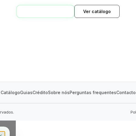
VOLTAR AO INÍCIO
Ver catálogo
GREEN VILLAGE
MOBILE HOMES
Catálogo
Guias
Crédito
Sobre nós
Perguntas frequentes
Contacto
ervados.
Po
✕