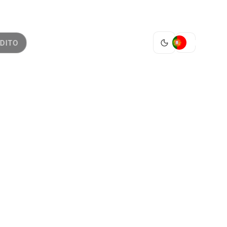
PT
DITO