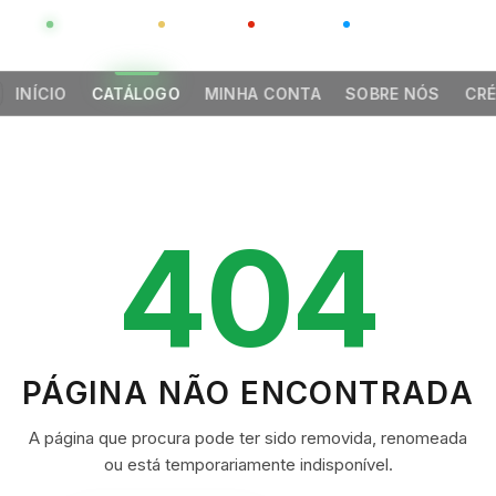
GLOBAL
LUXO
CHINA
BARCO CASA
INÍCIO
CATÁLOGO
MINHA CONTA
SOBRE NÓS
CRÉ
404
PÁGINA NÃO ENCONTRADA
A página que procura pode ter sido removida, renomeada
ou está temporariamente indisponível.