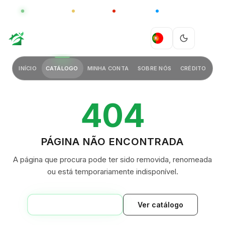
GLOBAL
LUXO
CHINA
BARCO CASA
GREEN VILLAGE
PT
INÍCIO
CATÁLOGO
MINHA CONTA
SOBRE NÓS
CRÉDITO
404
PÁGINA NÃO ENCONTRADA
A página que procura pode ter sido removida, renomeada
ou está temporariamente indisponível.
VOLTAR AO INÍCIO
Ver catálogo
GREEN VILLAGE