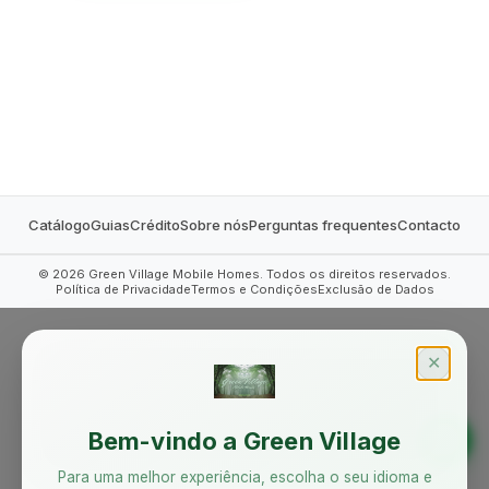
MOBILE HOMES
Catálogo
Guias
Crédito
Sobre nós
Perguntas frequentes
Contacto
©
2026
Green Village Mobile Homes. Todos os direitos reservados.
Política de Privacidade
Termos e Condições
Exclusão de Dados
✕
Bem-vindo a Green Village
Para uma melhor experiência, escolha o seu idioma e