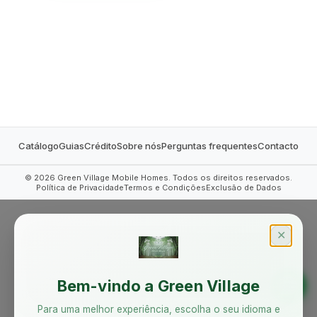
MOBILE HOMES
Catálogo
Guias
Crédito
Sobre nós
Perguntas frequentes
Contacto
©
2026
Green Village Mobile Homes. Todos os direitos reservados.
Política de Privacidade
Termos e Condições
Exclusão de Dados
✕
Bem-vindo a Green Village
Para uma melhor experiência, escolha o seu idioma e