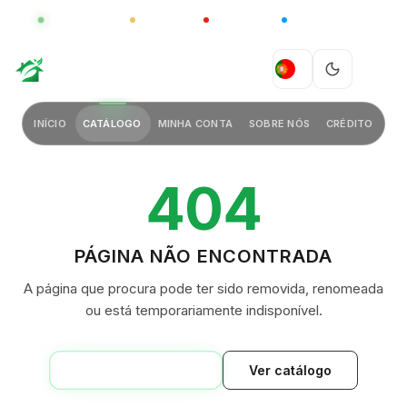
GLOBAL
LUXO
CHINA
BARCO CASA
GREEN VILLAGE
PT
INÍCIO
CATÁLOGO
MINHA CONTA
SOBRE NÓS
CRÉDITO
404
PÁGINA NÃO ENCONTRADA
A página que procura pode ter sido removida, renomeada
ou está temporariamente indisponível.
VOLTAR AO INÍCIO
Ver catálogo
GREEN VILLAGE