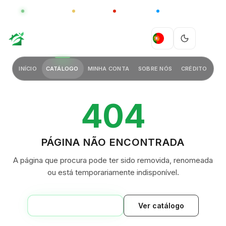
GLOBAL
LUXO
CHINA
BARCO CASA
GREEN VILLAGE
PT
INÍCIO
CATÁLOGO
MINHA CONTA
SOBRE NÓS
CRÉDITO
404
PÁGINA NÃO ENCONTRADA
A página que procura pode ter sido removida, renomeada
ou está temporariamente indisponível.
VOLTAR AO INÍCIO
Ver catálogo
GREEN VILLAGE