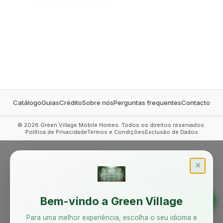
MOBILE HOMES
Catálogo
Guias
Crédito
Sobre nós
Perguntas frequentes
Contacto
©
2026
Green Village Mobile Homes. Todos os direitos reservados.
Política de Privacidade
Termos e Condições
Exclusão de Dados
✕
Bem-vindo a Green Village
Para uma melhor experiência, escolha o seu idioma e