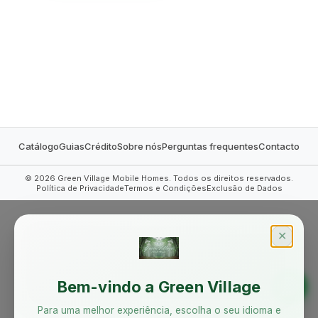
MOBILE HOMES
Catálogo
Guias
Crédito
Sobre nós
Perguntas frequentes
Contacto
©
2026
Green Village Mobile Homes. Todos os direitos reservados.
Política de Privacidade
Termos e Condições
Exclusão de Dados
✕
Bem-vindo a Green Village
Para uma melhor experiência, escolha o seu idioma e