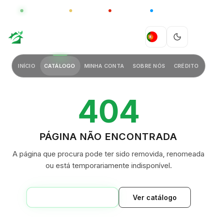
GLOBAL
LUXO
CHINA
BARCO CASA
GREEN VILLAGE
PT
INÍCIO
CATÁLOGO
MINHA CONTA
SOBRE NÓS
CRÉDITO
404
PÁGINA NÃO ENCONTRADA
A página que procura pode ter sido removida, renomeada
ou está temporariamente indisponível.
VOLTAR AO INÍCIO
Ver catálogo
GREEN VILLAGE