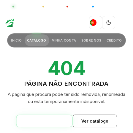
GLOBAL
LUXO
CHINA
BARCO CASA
GREEN VILLAGE
PT
INÍCIO
CATÁLOGO
MINHA CONTA
SOBRE NÓS
CRÉDITO
404
PÁGINA NÃO ENCONTRADA
A página que procura pode ter sido removida, renomeada
ou está temporariamente indisponível.
VOLTAR AO INÍCIO
Ver catálogo
GREEN VILLAGE