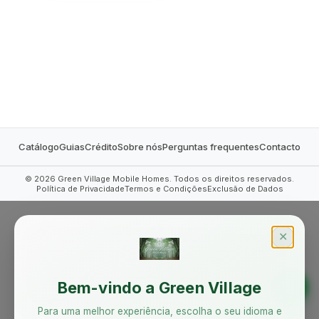
MOBILE HOMES
Catálogo
Guias
Crédito
Sobre nós
Perguntas frequentes
Contacto
©
2026
Green Village Mobile Homes. Todos os direitos reservados.
Política de Privacidade
Termos e Condições
Exclusão de Dados
✕
Bem-vindo a Green Village
Para uma melhor experiência, escolha o seu idioma e