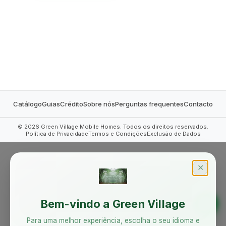
MOBILE HOMES
Catálogo
Guias
Crédito
Sobre nós
Perguntas frequentes
Contacto
©
2026
Green Village Mobile Homes. Todos os direitos reservados.
Política de Privacidade
Termos e Condições
Exclusão de Dados
✕
Bem-vindo a Green Village
Para uma melhor experiência, escolha o seu idioma e