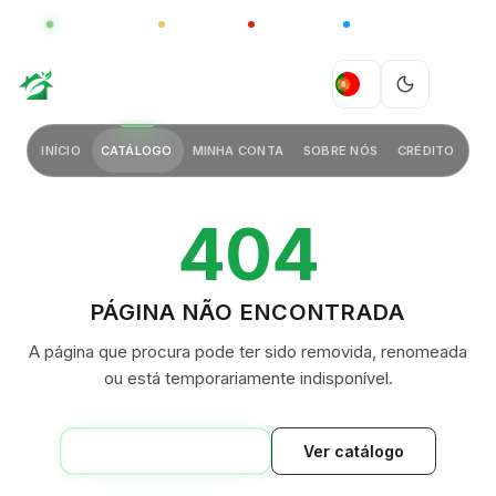
GLOBAL
LUXO
CHINA
BARCO CASA
GREEN VILLAGE
PT
INÍCIO
CATÁLOGO
MINHA CONTA
SOBRE NÓS
CRÉDITO
404
PÁGINA NÃO ENCONTRADA
A página que procura pode ter sido removida, renomeada
ou está temporariamente indisponível.
VOLTAR AO INÍCIO
Ver catálogo
GREEN VILLAGE