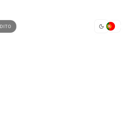
PT
DITO