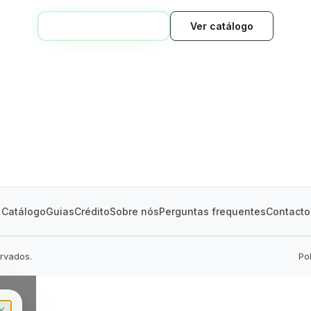
VOLTAR AO INÍCIO
Ver catálogo
GREEN VILLAGE
MOBILE HOMES
Catálogo
Guias
Crédito
Sobre nós
Perguntas frequentes
Contacto
ervados.
Po
✕