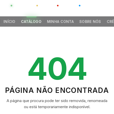
GLOBAL
LUXO
CHINA
BARCO CASA
INÍCIO
CATÁLOGO
MINHA CONTA
SOBRE NÓS
CRÉ
404
PÁGINA NÃO ENCONTRADA
A página que procura pode ter sido removida, renomeada
ou está temporariamente indisponível.