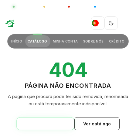
GLOBAL
LUXO
CHINA
BARCO CASA
GREEN VILLAGE
PT
INÍCIO
CATÁLOGO
MINHA CONTA
SOBRE NÓS
CRÉDITO
404
PÁGINA NÃO ENCONTRADA
A página que procura pode ter sido removida, renomeada
ou está temporariamente indisponível.
VOLTAR AO INÍCIO
Ver catálogo
GREEN VILLAGE