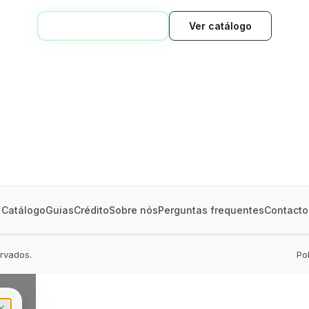
VOLTAR AO INÍCIO
Ver catálogo
GREEN VILLAGE
MOBILE HOMES
Catálogo
Guias
Crédito
Sobre nós
Perguntas frequentes
Contacto
ervados.
Po
✕