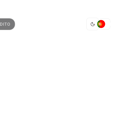
PT
DITO