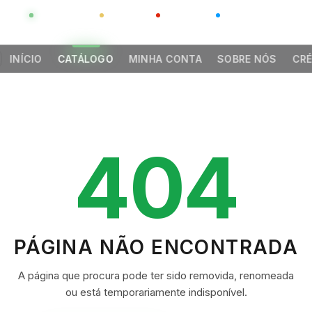
GLOBAL
LUXO
CHINA
BARCO CASA
INÍCIO
CATÁLOGO
MINHA CONTA
SOBRE NÓS
CRÉ
404
PÁGINA NÃO ENCONTRADA
A página que procura pode ter sido removida, renomeada
ou está temporariamente indisponível.