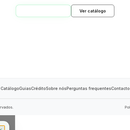
VOLTAR AO INÍCIO
Ver catálogo
GREEN VILLAGE
MOBILE HOMES
Catálogo
Guias
Crédito
Sobre nós
Perguntas frequentes
Contacto
ervados.
Po
✕