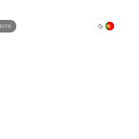
PT
DITO