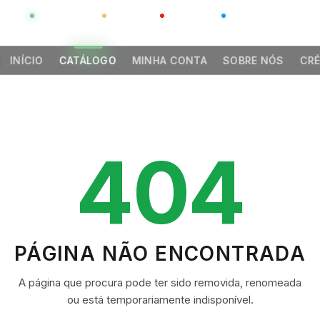
GLOBAL
LUXO
CHINA
BARCO CASA
INÍCIO
CATÁLOGO
MINHA CONTA
SOBRE NÓS
CRÉ
404
PÁGINA NÃO ENCONTRADA
A página que procura pode ter sido removida, renomeada
ou está temporariamente indisponível.