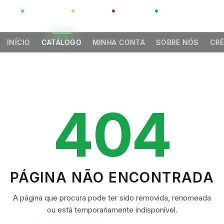
GLOBAL
LUXO
CHINA
BARCO CASA
INÍCIO
CATÁLOGO
MINHA CONTA
SOBRE NÓS
CRÉ
404
PÁGINA NÃO ENCONTRADA
A página que procura pode ter sido removida, renomeada
ou está temporariamente indisponível.