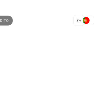
PT
DITO