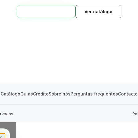
VOLTAR AO INÍCIO
Ver catálogo
GREEN VILLAGE
MOBILE HOMES
Catálogo
Guias
Crédito
Sobre nós
Perguntas frequentes
Contacto
ervados.
Po
✕