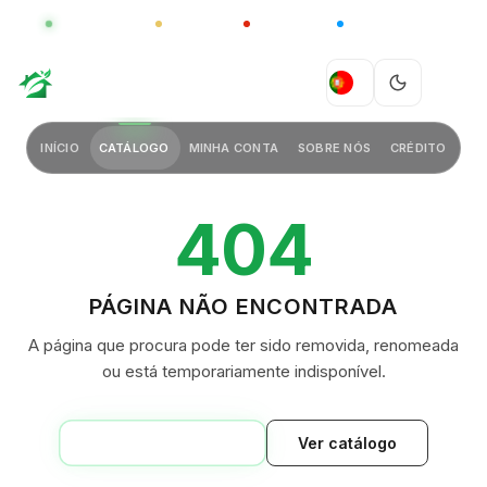
GLOBAL
LUXO
CHINA
BARCO CASA
GREEN VILLAGE
PT
INÍCIO
CATÁLOGO
MINHA CONTA
SOBRE NÓS
CRÉDITO
404
PÁGINA NÃO ENCONTRADA
A página que procura pode ter sido removida, renomeada
ou está temporariamente indisponível.
VOLTAR AO INÍCIO
Ver catálogo
GREEN VILLAGE