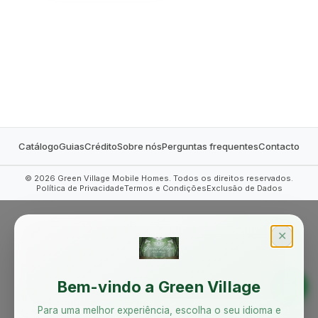
MOBILE HOMES
Catálogo
Guias
Crédito
Sobre nós
Perguntas frequentes
Contacto
©
2026
Green Village Mobile Homes. Todos os direitos reservados.
Política de Privacidade
Termos e Condições
Exclusão de Dados
✕
Bem-vindo a Green Village
Para uma melhor experiência, escolha o seu idioma e