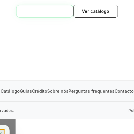
VOLTAR AO INÍCIO
Ver catálogo
GREEN VILLAGE
MOBILE HOMES
Catálogo
Guias
Crédito
Sobre nós
Perguntas frequentes
Contacto
ervados.
Po
✕