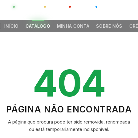
GLOBAL
LUXO
CHINA
BARCO CASA
INÍCIO
CATÁLOGO
MINHA CONTA
SOBRE NÓS
CRÉ
404
PÁGINA NÃO ENCONTRADA
A página que procura pode ter sido removida, renomeada
ou está temporariamente indisponível.