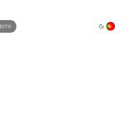
PT
DITO