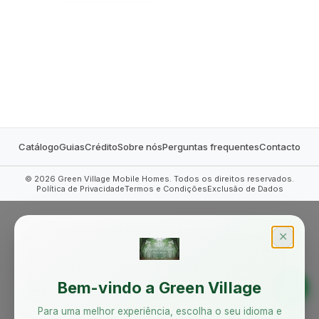
MOBILE HOMES
Catálogo
Guias
Crédito
Sobre nós
Perguntas frequentes
Contacto
©
2026
Green Village Mobile Homes. Todos os direitos reservados.
Política de Privacidade
Termos e Condições
Exclusão de Dados
✕
Bem-vindo a Green Village
Para uma melhor experiência, escolha o seu idioma e