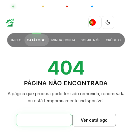
GLOBAL
LUXO
CHINA
BARCO CASA
GREEN VILLAGE
PT
INÍCIO
CATÁLOGO
MINHA CONTA
SOBRE NÓS
CRÉDITO
404
PÁGINA NÃO ENCONTRADA
A página que procura pode ter sido removida, renomeada
ou está temporariamente indisponível.
VOLTAR AO INÍCIO
Ver catálogo
GREEN VILLAGE