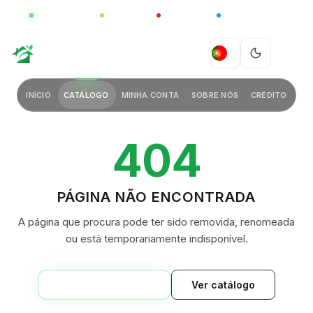
GLOBAL
LUXO
CHINA
BARCO CASA
GREEN VILLAGE
PT
INÍCIO
CATÁLOGO
MINHA CONTA
SOBRE NÓS
CRÉDITO
404
PÁGINA NÃO ENCONTRADA
A página que procura pode ter sido removida, renomeada
ou está temporariamente indisponível.
VOLTAR AO INÍCIO
Ver catálogo
GREEN VILLAGE