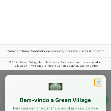
MOBILE HOMES
Catálogo
Guias
Crédito
Sobre nós
Perguntas frequentes
Contacto
©
2026
Green Village Mobile Homes. Todos os direitos reservados.
Política de Privacidade
Termos e Condições
Exclusão de Dados
✕
Bem-vindo a Green Village
Para uma melhor experiência, escolha o seu idioma e