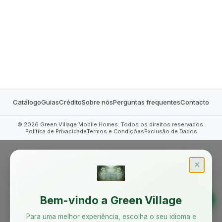
MOBILE HOMES
Catálogo
Guias
Crédito
Sobre nós
Perguntas frequentes
Contacto
©
2026
Green Village Mobile Homes. Todos os direitos reservados.
Política de Privacidade
Termos e Condições
Exclusão de Dados
✕
Bem-vindo a Green Village
Para uma melhor experiência, escolha o seu idioma e