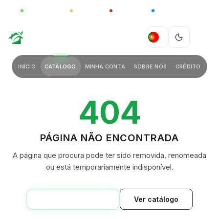
GLOBAL
LUXO
CHINA
BARCO CASA
GREEN VILLAGE
PT
INÍCIO
CATÁLOGO
MINHA CONTA
SOBRE NÓS
CRÉDITO
404
PÁGINA NÃO ENCONTRADA
A página que procura pode ter sido removida, renomeada
ou está temporariamente indisponível.
VOLTAR AO INÍCIO
Ver catálogo
GREEN VILLAGE