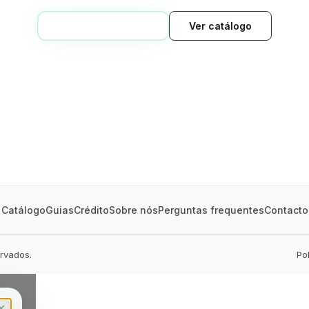
VOLTAR AO INÍCIO
Ver catálogo
GREEN VILLAGE
MOBILE HOMES
Catálogo
Guias
Crédito
Sobre nós
Perguntas frequentes
Contacto
ervados.
Po
✕