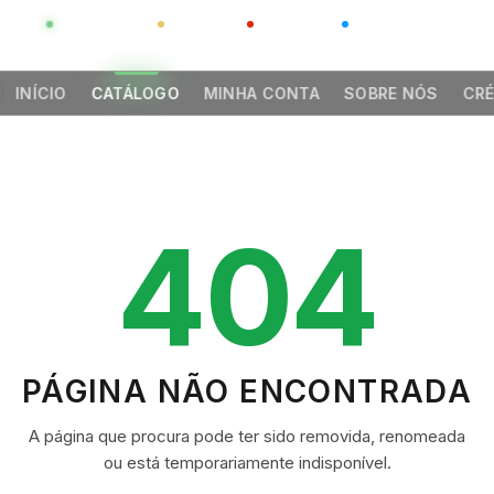
GLOBAL
LUXO
CHINA
BARCO CASA
INÍCIO
CATÁLOGO
MINHA CONTA
SOBRE NÓS
CRÉ
404
PÁGINA NÃO ENCONTRADA
A página que procura pode ter sido removida, renomeada
ou está temporariamente indisponível.