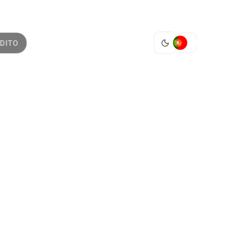
PT
DITO