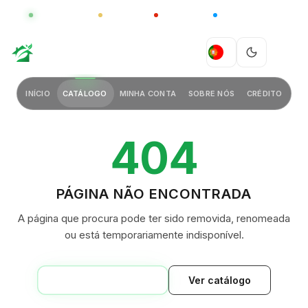
GLOBAL
LUXO
CHINA
BARCO CASA
GREEN VILLAGE
PT
INÍCIO
CATÁLOGO
MINHA CONTA
SOBRE NÓS
CRÉDITO
404
PÁGINA NÃO ENCONTRADA
A página que procura pode ter sido removida, renomeada
ou está temporariamente indisponível.
VOLTAR AO INÍCIO
Ver catálogo
GREEN VILLAGE