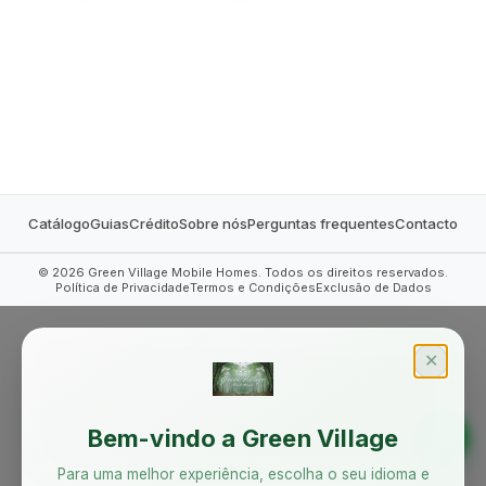
MOBILE HOMES
Catálogo
Guias
Crédito
Sobre nós
Perguntas frequentes
Contacto
©
2026
Green Village Mobile Homes. Todos os direitos reservados.
Política de Privacidade
Termos e Condições
Exclusão de Dados
✕
Bem-vindo a Green Village
Para uma melhor experiência, escolha o seu idioma e