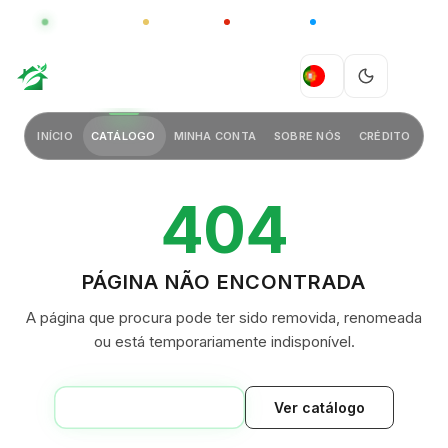
GLOBAL
LUXO
CHINA
BARCO CASA
GREEN VILLAGE
PT
INÍCIO
CATÁLOGO
MINHA CONTA
SOBRE NÓS
CRÉDITO
404
PÁGINA NÃO ENCONTRADA
A página que procura pode ter sido removida, renomeada
ou está temporariamente indisponível.
VOLTAR AO INÍCIO
Ver catálogo
GREEN VILLAGE