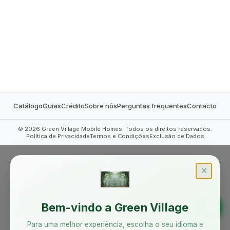
MOBILE HOMES
Catálogo
Guias
Crédito
Sobre nós
Perguntas frequentes
Contacto
©
2026
Green Village Mobile Homes. Todos os direitos reservados.
Política de Privacidade
Termos e Condições
Exclusão de Dados
✕
Bem-vindo a Green Village
Para uma melhor experiência, escolha o seu idioma e