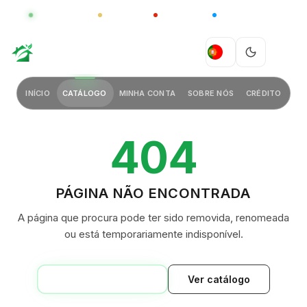
GLOBAL
LUXO
CHINA
BARCO CASA
GREEN VILLAGE
PT
INÍCIO
CATÁLOGO
MINHA CONTA
SOBRE NÓS
CRÉDITO
404
PÁGINA NÃO ENCONTRADA
A página que procura pode ter sido removida, renomeada
ou está temporariamente indisponível.
VOLTAR AO INÍCIO
Ver catálogo
GREEN VILLAGE