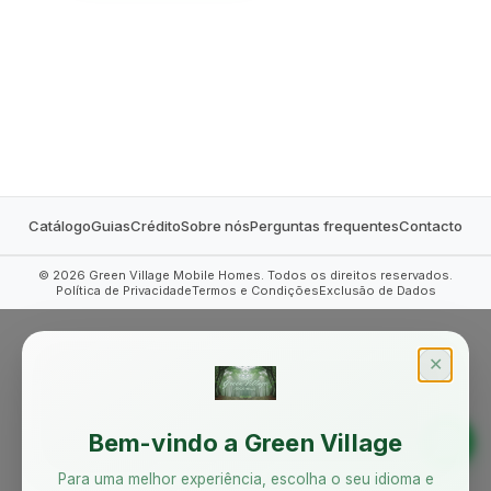
MOBILE HOMES
Catálogo
Guias
Crédito
Sobre nós
Perguntas frequentes
Contacto
©
2026
Green Village Mobile Homes. Todos os direitos reservados.
Política de Privacidade
Termos e Condições
Exclusão de Dados
✕
Bem-vindo a Green Village
Para uma melhor experiência, escolha o seu idioma e