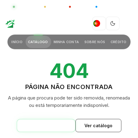
GLOBAL
LUXO
CHINA
BARCO CASA
GREEN VILLAGE
PT
INÍCIO
CATÁLOGO
MINHA CONTA
SOBRE NÓS
CRÉDITO
404
PÁGINA NÃO ENCONTRADA
A página que procura pode ter sido removida, renomeada
ou está temporariamente indisponível.
VOLTAR AO INÍCIO
Ver catálogo
GREEN VILLAGE