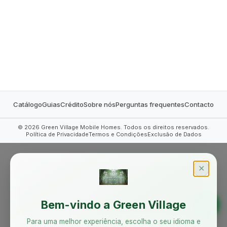
MOBILE HOMES
Catálogo
Guias
Crédito
Sobre nós
Perguntas frequentes
Contacto
©
2026
Green Village Mobile Homes. Todos os direitos reservados.
Política de Privacidade
Termos e Condições
Exclusão de Dados
✕
Bem-vindo a Green Village
Para uma melhor experiência, escolha o seu idioma e