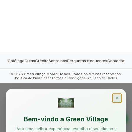
MOBILE HOMES
Catálogo
Guias
Crédito
Sobre nós
Perguntas frequentes
Contacto
©
2026
Green Village Mobile Homes. Todos os direitos reservados.
Política de Privacidade
Termos e Condições
Exclusão de Dados
✕
Bem-vindo a Green Village
Para uma melhor experiência, escolha o seu idioma e