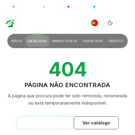
GLOBAL
LUXO
CHINA
BARCO CASA
GREEN VILLAGE
PT
INÍCIO
CATÁLOGO
MINHA CONTA
SOBRE NÓS
CRÉDITO
404
PÁGINA NÃO ENCONTRADA
A página que procura pode ter sido removida, renomeada
ou está temporariamente indisponível.
VOLTAR AO INÍCIO
Ver catálogo
GREEN VILLAGE