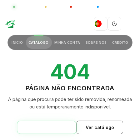
GLOBAL
LUXO
CHINA
BARCO CASA
GREEN VILLAGE
PT
INÍCIO
CATÁLOGO
MINHA CONTA
SOBRE NÓS
CRÉDITO
404
PÁGINA NÃO ENCONTRADA
A página que procura pode ter sido removida, renomeada
ou está temporariamente indisponível.
VOLTAR AO INÍCIO
Ver catálogo
GREEN VILLAGE