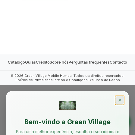
MOBILE HOMES
Catálogo
Guias
Crédito
Sobre nós
Perguntas frequentes
Contacto
©
2026
Green Village Mobile Homes. Todos os direitos reservados.
Política de Privacidade
Termos e Condições
Exclusão de Dados
✕
Bem-vindo a Green Village
Para uma melhor experiência, escolha o seu idioma e