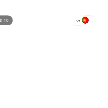
PT
DITO