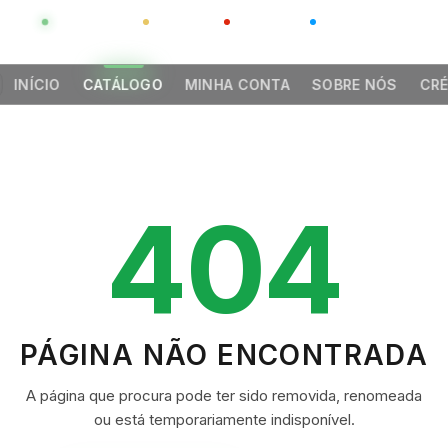
GLOBAL
LUXO
CHINA
BARCO CASA
INÍCIO
CATÁLOGO
MINHA CONTA
SOBRE NÓS
CRÉ
404
PÁGINA NÃO ENCONTRADA
A página que procura pode ter sido removida, renomeada
ou está temporariamente indisponível.