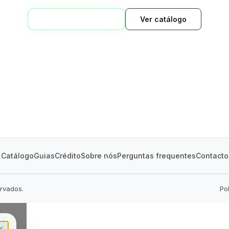
VOLTAR AO INÍCIO
Ver catálogo
GREEN VILLAGE
MOBILE HOMES
Catálogo
Guias
Crédito
Sobre nós
Perguntas frequentes
Contacto
ervados.
Po
✕