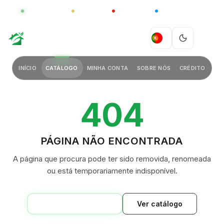
GLOBAL
LUXO
CHINA
BARCO CASA
GREEN VILLAGE
PT
INÍCIO
CATÁLOGO
MINHA CONTA
SOBRE NÓS
CRÉDITO
404
PÁGINA NÃO ENCONTRADA
A página que procura pode ter sido removida, renomeada
ou está temporariamente indisponível.
VOLTAR AO INÍCIO
Ver catálogo
GREEN VILLAGE