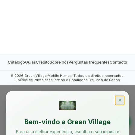
MOBILE HOMES
Catálogo
Guias
Crédito
Sobre nós
Perguntas frequentes
Contacto
©
2026
Green Village Mobile Homes. Todos os direitos reservados.
Política de Privacidade
Termos e Condições
Exclusão de Dados
✕
Bem-vindo a Green Village
Para uma melhor experiência, escolha o seu idioma e