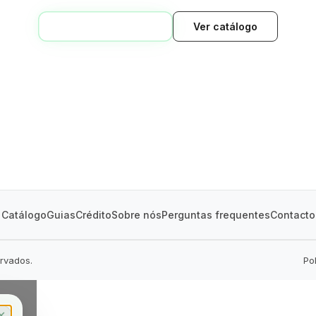
VOLTAR AO INÍCIO
Ver catálogo
GREEN VILLAGE
MOBILE HOMES
Catálogo
Guias
Crédito
Sobre nós
Perguntas frequentes
Contacto
ervados.
Po
✕