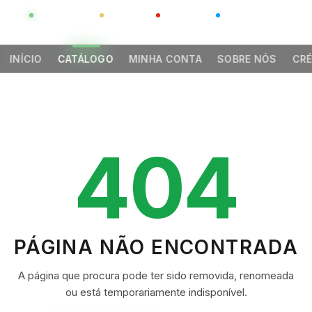
GLOBAL
LUXO
CHINA
BARCO CASA
INÍCIO
CATÁLOGO
MINHA CONTA
SOBRE NÓS
CRÉ
404
PÁGINA NÃO ENCONTRADA
A página que procura pode ter sido removida, renomeada
ou está temporariamente indisponível.