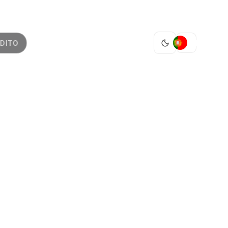
PT
DITO