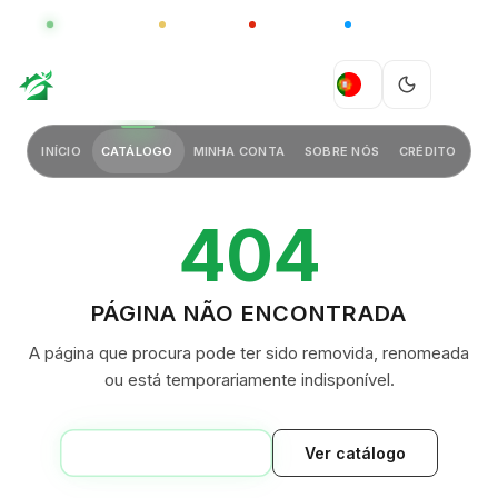
GLOBAL
LUXO
CHINA
BARCO CASA
GREEN VILLAGE
PT
INÍCIO
CATÁLOGO
MINHA CONTA
SOBRE NÓS
CRÉDITO
404
PÁGINA NÃO ENCONTRADA
A página que procura pode ter sido removida, renomeada
ou está temporariamente indisponível.
VOLTAR AO INÍCIO
Ver catálogo
GREEN VILLAGE