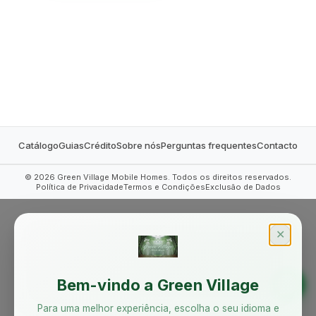
MOBILE HOMES
Catálogo
Guias
Crédito
Sobre nós
Perguntas frequentes
Contacto
©
2026
Green Village Mobile Homes. Todos os direitos reservados.
Política de Privacidade
Termos e Condições
Exclusão de Dados
✕
Bem-vindo a Green Village
Para uma melhor experiência, escolha o seu idioma e