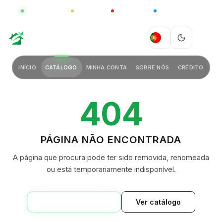
GLOBAL
LUXO
CHINA
BARCO CASA
GREEN VILLAGE
PT
INÍCIO
CATÁLOGO
MINHA CONTA
SOBRE NÓS
CRÉDITO
404
PÁGINA NÃO ENCONTRADA
A página que procura pode ter sido removida, renomeada
ou está temporariamente indisponível.
VOLTAR AO INÍCIO
Ver catálogo
GREEN VILLAGE