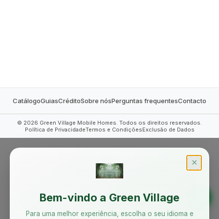
MOBILE HOMES
Catálogo
Guias
Crédito
Sobre nós
Perguntas frequentes
Contacto
©
2026
Green Village Mobile Homes. Todos os direitos reservados.
Política de Privacidade
Termos e Condições
Exclusão de Dados
✕
Bem-vindo a Green Village
Para uma melhor experiência, escolha o seu idioma e