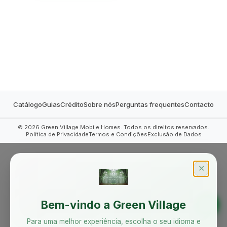
MOBILE HOMES
Catálogo
Guias
Crédito
Sobre nós
Perguntas frequentes
Contacto
©
2026
Green Village Mobile Homes. Todos os direitos reservados.
Política de Privacidade
Termos e Condições
Exclusão de Dados
✕
Bem-vindo a Green Village
Para uma melhor experiência, escolha o seu idioma e