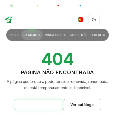
GLOBAL
LUXO
CHINA
BARCO CASA
GREEN VILLAGE
PT
INÍCIO
CATÁLOGO
MINHA CONTA
SOBRE NÓS
CRÉDITO
404
PÁGINA NÃO ENCONTRADA
A página que procura pode ter sido removida, renomeada
ou está temporariamente indisponível.
VOLTAR AO INÍCIO
Ver catálogo
GREEN VILLAGE