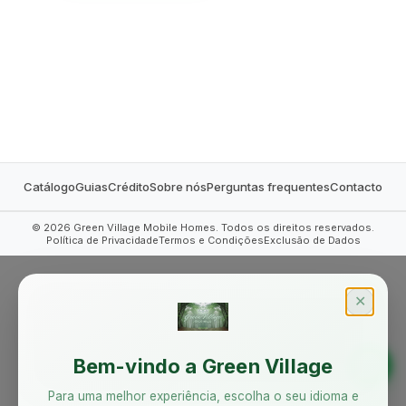
MOBILE HOMES
Catálogo
Guias
Crédito
Sobre nós
Perguntas frequentes
Contacto
©
2026
Green Village Mobile Homes. Todos os direitos reservados.
Política de Privacidade
Termos e Condições
Exclusão de Dados
✕
Bem-vindo a Green Village
Para uma melhor experiência, escolha o seu idioma e