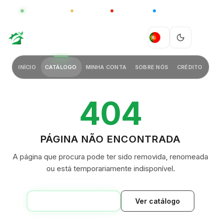
GLOBAL
LUXO
CHINA
BARCO CASA
Conheça a gama China
CLIQUE PARA EXPLORAR
GREEN VILLAGE
PT
INÍCIO
CATÁLOGO
MINHA CONTA
SOBRE NÓS
CRÉDITO
404
PÁGINA NÃO ENCONTRADA
A página que procura pode ter sido removida, renomeada
ou está temporariamente indisponível.
VOLTAR AO INÍCIO
Ver catálogo
GREEN VILLAGE