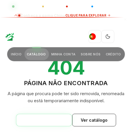
GLOBAL
LUXO
CHINA
BARCO CASA
Conheça a gama China
CLIQUE PARA EXPLORAR
GREEN VILLAGE
PT
INÍCIO
CATÁLOGO
MINHA CONTA
SOBRE NÓS
CRÉDITO
404
PÁGINA NÃO ENCONTRADA
A página que procura pode ter sido removida, renomeada
ou está temporariamente indisponível.
VOLTAR AO INÍCIO
Ver catálogo
GREEN VILLAGE