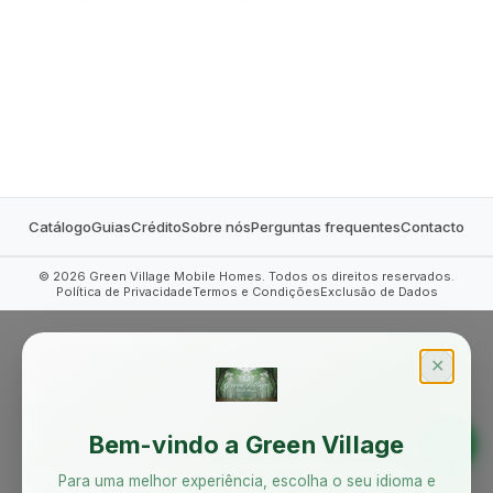
MOBILE HOMES
Catálogo
Guias
Crédito
Sobre nós
Perguntas frequentes
Contacto
©
2026
Green Village Mobile Homes. Todos os direitos reservados.
Política de Privacidade
Termos e Condições
Exclusão de Dados
✕
Bem-vindo a Green Village
Para uma melhor experiência, escolha o seu idioma e