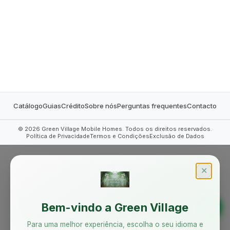
MOBILE HOMES
Catálogo
Guias
Crédito
Sobre nós
Perguntas frequentes
Contacto
©
2026
Green Village Mobile Homes. Todos os direitos reservados.
Política de Privacidade
Termos e Condições
Exclusão de Dados
✕
Bem-vindo a Green Village
Para uma melhor experiência, escolha o seu idioma e