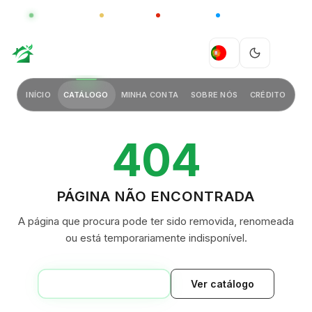
GLOBAL
LUXO
CHINA
BARCO CASA
GREEN VILLAGE
PT
INÍCIO
CATÁLOGO
MINHA CONTA
SOBRE NÓS
CRÉDITO
404
PÁGINA NÃO ENCONTRADA
A página que procura pode ter sido removida, renomeada
ou está temporariamente indisponível.
VOLTAR AO INÍCIO
Ver catálogo
GREEN VILLAGE