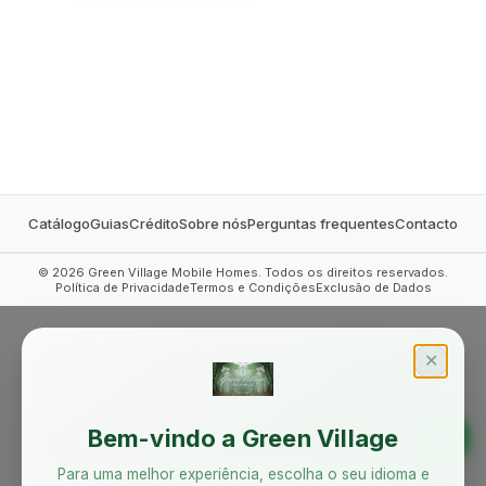
MOBILE HOMES
Catálogo
Guias
Crédito
Sobre nós
Perguntas frequentes
Contacto
©
2026
Green Village Mobile Homes. Todos os direitos reservados.
Política de Privacidade
Termos e Condições
Exclusão de Dados
✕
Bem-vindo a Green Village
Para uma melhor experiência, escolha o seu idioma e