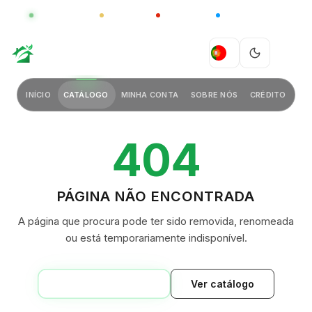
GLOBAL
LUXO
CHINA
BARCO CASA
GREEN VILLAGE
PT
INÍCIO
CATÁLOGO
MINHA CONTA
SOBRE NÓS
CRÉDITO
404
PÁGINA NÃO ENCONTRADA
A página que procura pode ter sido removida, renomeada
ou está temporariamente indisponível.
VOLTAR AO INÍCIO
Ver catálogo
GREEN VILLAGE