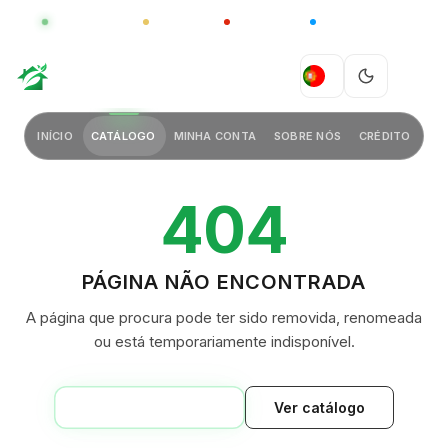
GLOBAL
LUXO
CHINA
BARCO CASA
GREEN VILLAGE
PT
INÍCIO
CATÁLOGO
MINHA CONTA
SOBRE NÓS
CRÉDITO
404
PÁGINA NÃO ENCONTRADA
A página que procura pode ter sido removida, renomeada
ou está temporariamente indisponível.
VOLTAR AO INÍCIO
Ver catálogo
GREEN VILLAGE