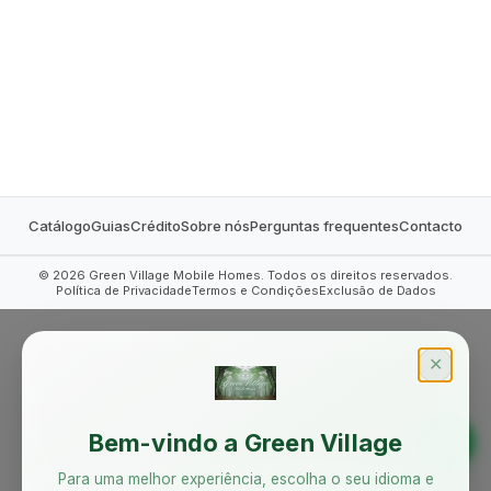
MOBILE HOMES
Catálogo
Guias
Crédito
Sobre nós
Perguntas frequentes
Contacto
©
2026
Green Village Mobile Homes. Todos os direitos reservados.
Política de Privacidade
Termos e Condições
Exclusão de Dados
✕
Bem-vindo a Green Village
Para uma melhor experiência, escolha o seu idioma e